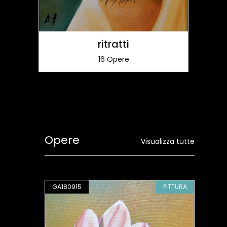
ritratti
16 Opere
Opere
Visualizza tutte
PITTURA
GA180915
PITTURA
GA