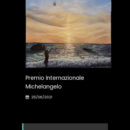
RARA
Premio Internazionale
Ann
Michelangelo
Con
25/06/2021
29