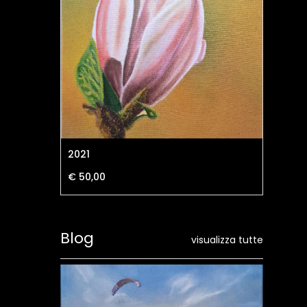
2021
VI
€ 50,00
Blog
visualizza tutte