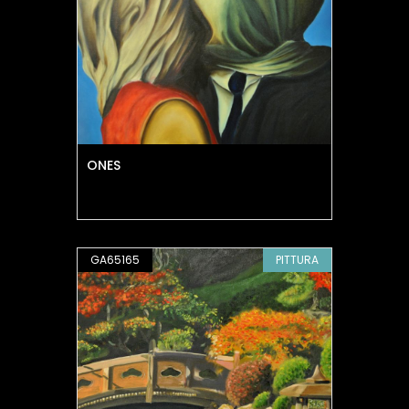
ONES
GA65165
PITTURA