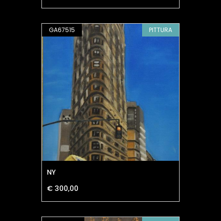
GA67515
PITTURA
NY
€ 300,00