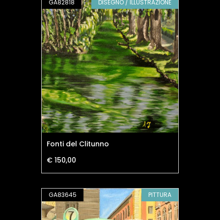
GA82818
DISEGNO / ILLUSTRAZIONE
Fonti del Clitunno
€ 150,00
GA83645
PITTURA