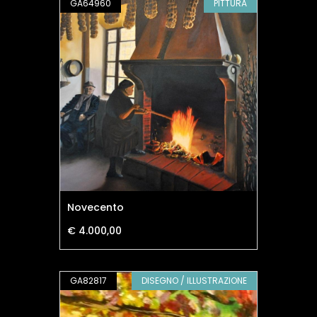
GA64960
PITTURA
Novecento
€ 4.000,00
GA82817
DISEGNO / ILLUSTRAZIONE