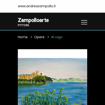
www.andreazampollo.it
Zampolloarte
PITTORE
Home
Opere
Al Lago