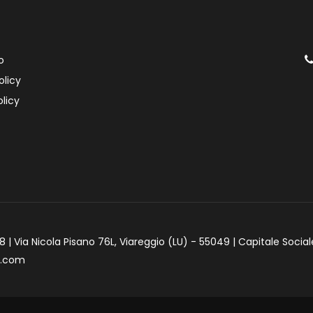
o
olicy
licy
 | Via Nicola Pisano 76L, Viareggio (LU) - 55049 | Capitale Social
e.com