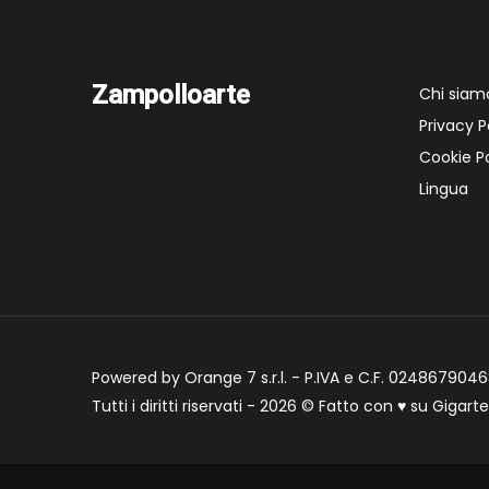
Zampolloarte
Chi siam
Privacy P
Cookie Po
Lingua
Powered by Orange 7 s.r.l. - P.IVA e C.F. 02486790468
Tutti i diritti riservati - 2026 © Fatto con
♥
su
Gigart