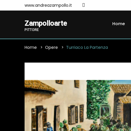
www.andreazampollo.it
Zampolloarte
Home
PITTORE
Home
Opere
Turriaco La Partenza