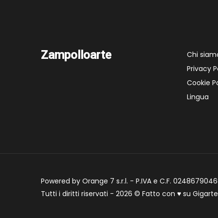
Zampolloarte
Chi siam
Privacy P
Cookie Po
Lingua
Powered by Orange 7 s.r.l. - P.IVA e C.F. 02486790468
Tutti i diritti riservati - 2026 © Fatto con
♥
su
Gigart