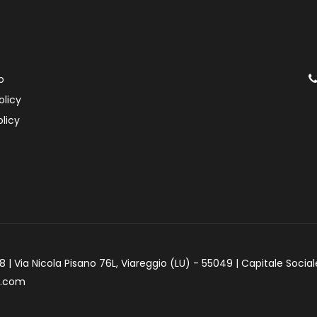
o
olicy
licy
 | Via Nicola Pisano 76L, Viareggio (LU) - 55049 | Capitale Social
e.com