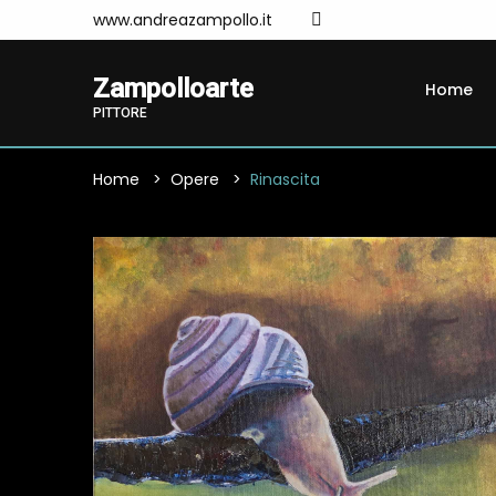
www.andreazampollo.it
Zampolloarte
Home
PITTORE
Home
Opere
Rinascita