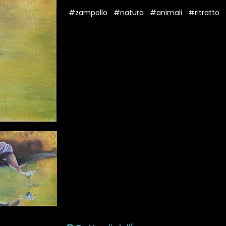
#zampollo
#natura
#animali
#ritratto